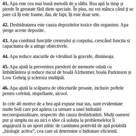
41.
Apa este cea mai bună metodă de a slăbi. Bea apă la timp și
pierde în greutate fără diete speciale. În plus, nu vei mânca când ți se
pare că îți este foame, dar, de fapt, îți este doar sete.
42.
Deshidratarea este cauza depozitelor toxice din organism. Apa
șterge aceste depozite.
43.
Apa combină funcțiile creierului și corpului, crescând functia si
capacitatea de a atinge obiectivele.
44.
Apa reduce atacurile de vărsături la gravide, dimineața.
45.
Apa ajută la prevenirea pierderii de memorie odatā cu
îmbătrânirea și reduce riscul de boală Alzheimer, boala Parkinson și
Low Gehrig și scleroza multiplă.
46.
​​Apa ajută la scăparea de obiceiurile proaste, inclusiv poftele
pentru cofeină, stupefiante, alcool.
In cele 46 motive de a bea apā expuse mai sus, sunt evidentiate
multe boli care pot apārea ca urmare a unei hidratāri
necorespunzātoare, respectiv din cauza deshidratārii. Mulți oameni
pur și simplu nu au nici o idee că soluția la problemelelor îi
angajează la un aport zilnic de cantitatea potrivită de apă potabilă
„biologic activa”, cea care sā determine o hidratare eficientā.