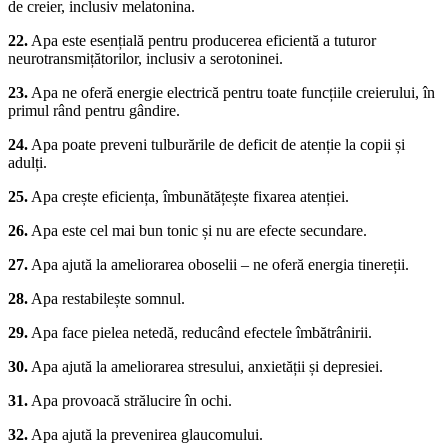
de creier, inclusiv melatonina.
22.
Apa este esențială pentru producerea eficientă a tuturor
neurotransmițătorilor, inclusiv a serotoninei.
23.
Apa ne oferă energie electrică pentru toate funcțiile creierului, în
primul rând pentru gândire.
24.
Apa poate preveni tulburările de deficit de atenție la copii și
adulți.
25.
Apa crește eficiența, îmbunătățește fixarea atenției.
26.
Apa este cel mai bun tonic și nu are efecte secundare.
27.
Apa ajută la ameliorarea oboselii – ne oferă energia tinereții.
28.
Apa restabilește somnul.
29.
Apa face pielea netedă, reducând efectele îmbătrânirii.
30.
Apa ajută la ameliorarea stresului, anxietății și depresiei.
31.
Apa provoacă strălucire în ochi.
32.
Apa ajută la prevenirea glaucomului.