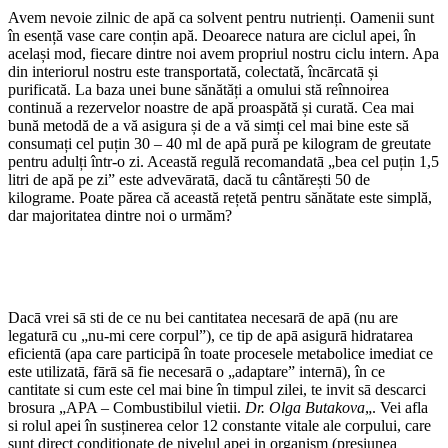
Avem nevoie zilnic de apă ca solvent pentru nutrienți. Oamenii sunt
în esență vase care conțin apă. Deoarece natura are ciclul apei, în
același mod, fiecare dintre noi avem propriul nostru ciclu intern. Apa
din interiorul nostru este transportată, colectată, încārcatā și
purificată. La baza unei bune sănătăți a omului stă reînnoirea
continuă a rezervelor noastre de apă proaspătă și curată. Cea mai
bună metodă de a vă asigura și de a vă simți cel mai bine este să
consumați cel puțin 30 – 40 ml de apă pură pe kilogram de greutate
pentru adulți într-o zi. Această regulă recomandatā „bea cel puțin 1,5
litri de apă pe zi” este advevāratā, dacă tu cântărești 50 de
kilograme. Poate părea că această rețetă pentru sănătate este simplă,
dar majoritatea dintre noi o urmăm?
Dacā vrei sā sti de ce nu bei cantitatea necesarā de apā (nu are
legaturā cu „nu-mi cere corpul”), ce tip de apā asigurā hidratarea
eficientā (apa care participā în toate procesele metabolice imediat ce
este utilizatā, fārā sā fie necesarā o „adaptare” internā), în ce
cantitate si cum este cel mai bine în timpul zilei, te invit sā descarci
brosura „APA – Combustibilul vietii.
Dr. Olga Butakova
„. Vei afla
si rolul apei în susținerea celor 12 constante vitale ale corpului, care
sunt direct conditionate de nivelul apei in organism (presiunea