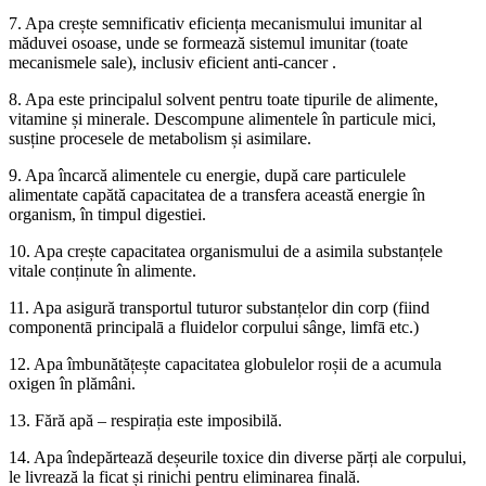
7. Apa crește semnificativ eficiența mecanismului imunitar al
măduvei osoase, unde se formează sistemul imunitar (toate
mecanismele sale), inclusiv eficient anti-cancer .
8. Apa este principalul solvent pentru toate tipurile de alimente,
vitamine și minerale. Descompune alimentele în particule mici,
susține procesele de metabolism și asimilare.
9. Apa încarcă alimentele cu energie, după care particulele
alimentate capătă capacitatea de a transfera această energie în
organism, în timpul digestiei.
10. Apa crește capacitatea organismului de a asimila substanțele
vitale conținute în alimente.
11. Apa asigură transportul tuturor substanțelor din corp (fiind
componentā principalā a fluidelor corpului sânge, limfā etc.)
12. Apa îmbunătățește capacitatea globulelor roșii de a acumula
oxigen în plămâni.
13. Fără apă – respirația este imposibilă.
14. Apa îndepărtează deșeurile toxice din diverse părți ale corpului,
le livrează la ficat și rinichi pentru eliminarea finală.