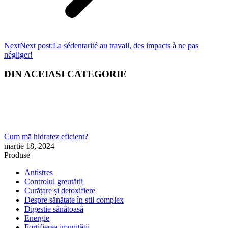
Next
Next post:
La sédentarité au travail, des impacts à ne pas
négliger!
DIN ACEIASI CATEGORIE
Cum mā hidratez eficient?
martie 18, 2024
Produse
Antistres
Controlul greutății
Curățare și detoxifiere
Despre sănătate în stil complex
Digestie sănătoasă
Energie
Fortifierea imunității