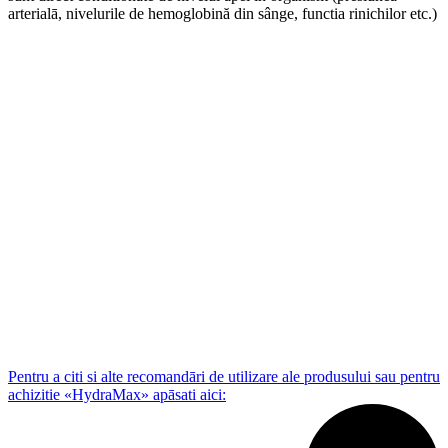
arterialā, nivelurile de hemoglobină din sânge, functia rinichilor etc.)
Pentru a citi si alte recomandāri de utilizare ale produsului sau pentru
achizitie «HydraMax» apāsati aici: