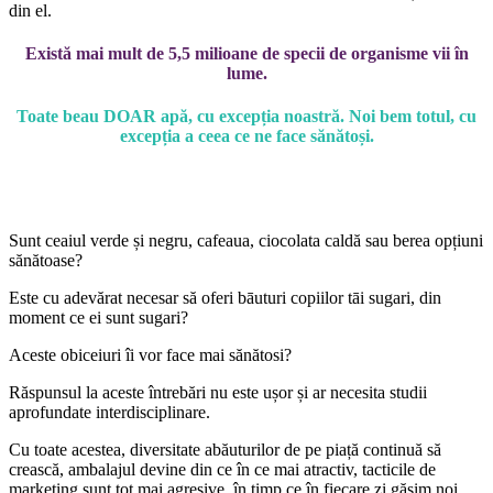
din el.
Există mai mult de 5,5 milioane de specii de organisme vii în
lume.
Toate beau DOAR apă, cu excepția noastră. Noi bem totul, cu
excepția a ceea ce ne face sănătoși.
Sunt ceaiul verde și negru, cafeaua, ciocolata caldă sau berea opțiuni
sănătoase?
Este cu adevărat necesar să oferi bāuturi copiilor tāi sugari, din
moment ce ei sunt sugari?
Aceste obiceiuri îi vor face mai sănătosi?
Răspunsul la aceste întrebări nu este ușor și ar necesita studii
aprofundate interdisciplinare.
Cu toate acestea, diversitate abăuturilor de pe piață continuă să
crească, ambalajul devine din ce în ce mai atractiv, tacticile de
marketing sunt tot mai agresive, în timp ce în fiecare zi găsim noi