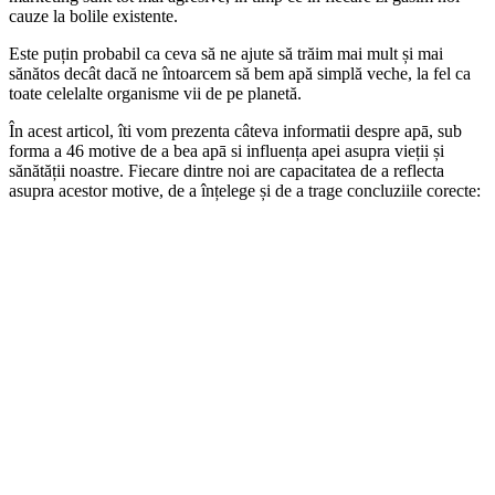
cauze la bolile existente.
Este puțin probabil ca ceva să ne ajute să trăim mai mult și mai
sănătos decât dacă ne întoarcem să bem apă simplă veche, la fel ca
toate celelalte organisme vii de pe planetă.
În acest articol, îti vom prezenta câteva informatii despre apā, sub
forma a 46 motive de a bea apā si influența apei asupra vieții și
sănătății noastre. Fiecare dintre noi are capacitatea de a reflecta
asupra acestor motive, de a înțelege și de a trage concluziile corecte: