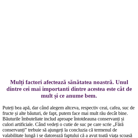
Mulți factori afectează sănătatea noastră. Unul
dintre cei mai importanti dintre acestea este cât de
mult și ce anume bem.
Puteți bea apă, dar când alegem altceva, respectiv ceai, cafea, suc de
fructe și alte băuturi, de fapt, putem face mai mult rău decât bine.
Băuturile îmbuteliate includ aproape întotdeauna conservanți și
culori artificiale. Când vedeți o cutie de suc pe care scrie „Fără
conservanți” trebuie să ajungeți la concluzia că termenul de
valabilitate lungă i se datorează faptului că a avut toată viața scoasă