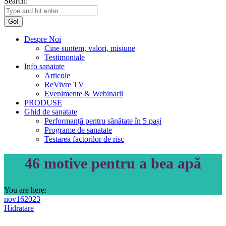
Search:
Despre Noi
Cine suntem, valori, misiune
Testimoniale
Info sanatate
Articole
ReVivre TV
Evenimente & Webinarii
PRODUSE
Ghid de sanatate
Performanță pentru sănătate în 5 pași
Programe de sanatate
Testarea factorilor de risc
46 motive pentru a bea apă
You are here:
nov
16
2023
Hidratare