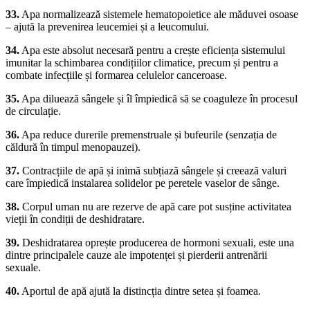
33.
Apa normalizează sistemele hematopoietice ale măduvei osoase
– ajută la prevenirea leucemiei și a leucomului.
34.
Apa este absolut necesară pentru a crește eficiența sistemului
imunitar la schimbarea condițiilor climatice, precum și pentru a
combate infecțiile și formarea celulelor canceroase.
35.
Apa diluează sângele și îl împiedică să se coaguleze în procesul
de circulație.
36.
Apa reduce durerile premenstruale și bufeurile (senzația de
căldură în timpul menopauzei).
37.
Contracțiile de apă și inimă subțiază sângele și creează valuri
care împiedică instalarea solidelor pe peretele vaselor de sânge.
38.
Corpul uman nu are rezerve de apă care pot susține activitatea
vieții în condiții de deshidratare.
39.
Deshidratarea oprește producerea de hormoni sexuali, este una
dintre principalele cauze ale impotenței și pierderii antrenării
sexuale.
40.
Aportul de apă ajută la distincția dintre setea și foamea.