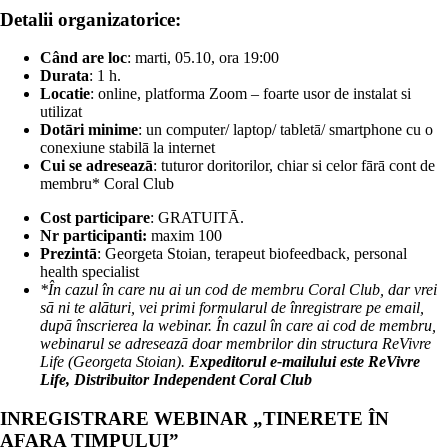
Detalii organizatorice:
Când are loc
: marti, 05.10, ora 19:00
Durata
: 1 h.
Locatie
: online, platforma Zoom – foarte usor de instalat si
utilizat
Dotāri minime
: un computer/ laptop/ tabletā/ smartphone cu o
conexiune stabilā la internet
Cui se adreseazā
: tuturor doritorilor, chiar si celor fārā cont de
membru* Coral Club
Cost participare
: GRATUITĀ.
Nr participanti:
maxim 100
Prezintā
: Georgeta Stoian, terapeut biofeedback, personal
health specialist
*În cazul în care nu ai un cod de membru Coral Club, dar vrei
sā ni te alāturi, vei primi formularul de înregistrare pe email,
dupā înscrierea la webinar. În cazul în care ai cod de membru,
webinarul se adreseazā doar membrilor din structura ReVivre
Life (Georgeta Stoian).
Expeditorul e-mailului este ReVivre
Life, Distribuitor Independent Coral Club
INREGISTRARE WEBINAR „TINERETE ÎN
AFARA TIMPULUI”