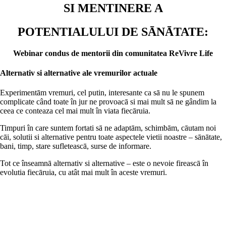
SI MENTINERE A
POTENTIALULUI DE SĀNĀTATE:
Webinar condus de mentorii din comunitatea ReVivre Life
Alternativ si alternative ale vremurilor actuale
Experimentām vremuri, cel putin, interesante ca sā nu le spunem
complicate când toate în jur ne provoacā si mai mult sā ne gândim la
ceea ce conteaza cel mai mult în viata fiecāruia.
Timpuri în care suntem fortati sā ne adaptām, schimbām, cāutam noi
cāi, solutii si alternative pentru toate aspectele vietii noastre – sānātate,
bani, timp, stare sufleteascā, surse de informare.
Tot ce înseamnā alternativ si alternative – este o nevoie fireascā în
evolutia fiecāruia, cu atât mai mult în aceste vremuri.