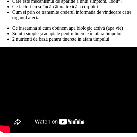
Care este mecanismul de aparitie a unui simptom, „boli”?
Ce factori cresc încārcātura toxicā a corpului
Cum si prin ce transmite creierul informatia de vindecare cātre
organul afectat
Ce înseamnā si cum obtinem apa biologic activā (apa vie)
Solutii simple și adaptate pentru tinerete în afara timpului
2 nutrienti de bazā pentru tinerete în afara timpului