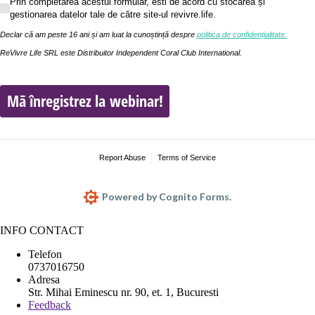
Prin completarea acestui formular, esti de acord cu stocarea și gestionarea datelor t
Prin completarea acestui formular, esti de acord cu stocarea și
gestionarea datelor tale de către site-ul revivre.life.
Declar că am peste 16 ani și am luat la cunoștință despre
politica de confidențialitate.
ReVivre Life SRL este Distribuitor Independent Coral Club International.
Mā înregistrez la webinar!
Report Abuse
Terms of Service
Powered by Cognito Forms.
INFO CONTACT
Telefon
0737016750
Adresa
Str. Mihai Eminescu nr. 90, et. 1, Bucuresti
Feedback