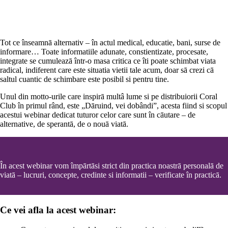
Tot ce înseamnā alternativ – în actul medical, educatie, bani, surse de
informare… Toate informatiile adunate, constientizate, procesate,
integrate se cumuleazā într-o masa critica ce îti poate schimbat viata
radical, indiferent care este situatia vietii tale acum, doar sā crezi cā
saltul cuantic de schimbare este posibil si pentru tine.
Unul din motto-urile care inspirā multâ lume si pe distribuiorii Coral
Club în primul rând, este „Dāruind, vei dobândi”, acesta fiind si scopul
acestui webinar dedicat tuturor celor care sunt în cāutare – de
alternative, de sperantā, de o nouā viatā.
În acest webinar vom împārtāsi strict din practica noastrā personalā de
viatā – lucruri, concepte, credinte si informatii – verificate în practicā.
Ce vei afla la acest webinar: