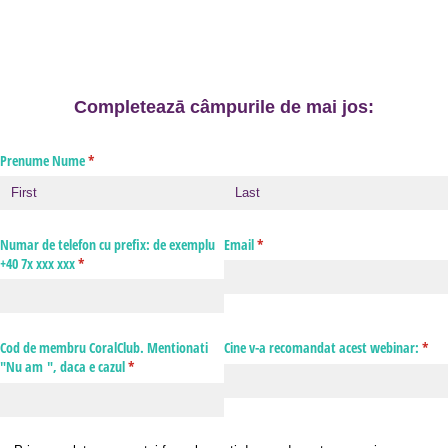
Completeazā câmpurile de mai jos:
Prenume Nume
(required)
*
Numar de telefon cu prefix: de exemplu
Email
(required)
*
+40 7x xxx xxx
(required)
*
Cod de membru CoralClub. Mentionati
Cine v-a recomandat acest webinar:
(requ
*
"Nu am ", daca e cazul
(required)
*